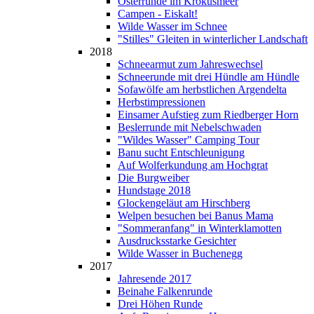
Osterrunde im Krokusmeer
Campen - Eiskalt!
Wilde Wasser im Schnee
"Stilles" Gleiten in winterlicher Landschaft
2018
Schneearmut zum Jahreswechsel
Schneerunde mit drei Hündle am Hündle
Sofawölfe am herbstlichen Argendelta
Herbstimpressionen
Einsamer Aufstieg zum Riedberger Horn
Beslerrunde mit Nebelschwaden
"Wildes Wasser" Camping Tour
Banu sucht Entschleunigung
Auf Wolferkundung am Hochgrat
Die Burgweiber
Hundstage 2018
Glockengeläut am Hirschberg
Welpen besuchen bei Banus Mama
"Sommeranfang" in Winterklamotten
Ausdrucksstarke Gesichter
Wilde Wasser in Buchenegg
2017
Jahresende 2017
Beinahe Falkenrunde
Drei Höhen Runde