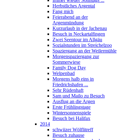
Immer wieder Sonntags ...
Herbstliches Argental
Fang mich
Feierabend an der
Argenmündung
Kurzurlaub in der Jachenau
Besuch in Neckartalfingen
Zwei Seentour im Allgäu
Sozialstunden im Streichelzoo
Spaziergang an der Weilermühle
Morgenspaziergang zur
Sommerwiese
Family Dog Day
Welpenbad
Morgens halb eins in
Friedrichshafen ...
Sehr Rüdenhaft
Sam und Mailo zu Besuch
Ausflug an die Argen
Erste Frühlingstage
Wintersonnenspiele
Besuch bei Halifax
2014
schwiizer Wölflitreff
Besuch zuhause