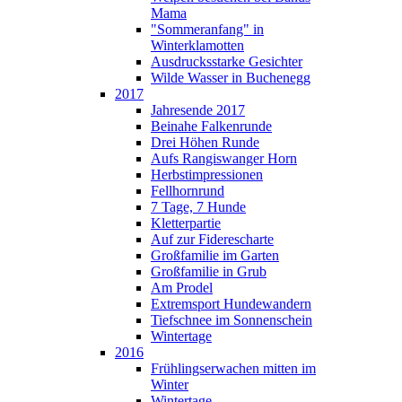
Mama
"Sommeranfang" in
Winterklamotten
Ausdrucksstarke Gesichter
Wilde Wasser in Buchenegg
2017
Jahresende 2017
Beinahe Falkenrunde
Drei Höhen Runde
Aufs Rangiswanger Horn
Herbstimpressionen
Fellhornrund
7 Tage, 7 Hunde
Kletterpartie
Auf zur Fiderescharte
Großfamilie im Garten
Großfamilie in Grub
Am Prodel
Extremsport Hundewandern
Tiefschnee im Sonnenschein
Wintertage
2016
Frühlingserwachen mitten im
Winter
Wintertage