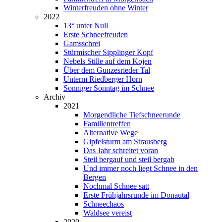
Winterfreuden ohne Winter
2022
13° unter Null
Erste Schneefreuden
Gamsschrei
Stürmischer Sipplinger Kopf
Nebels Stille auf dem Kojen
Über dem Gunzesrieder Tal
Unterm Riedberger Horn
Sonniger Sonntag im Schnee
Archiv
2021
Morgendliche Tiefschneerunde
Familientreffen
Alternative Wege
Gipfelsturm am Strausberg
Das Jahr schreitet voran
Steil bergauf und steil bergab
Und immer noch liegt Schnee in den
Bergen
Nochmal Schnee satt
Erste Frühjahrsrunde im Donautal
Schneechaos
Waldsee vereist
2020