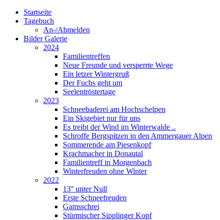
Startseite
Tagebuch
An-/Abmelden
Bilder Galerie
2024
Familientreffen
Neue Freunde und versperrte Wege
Ein letzer Wintergruß
Der Fuchs geht um
Seelentröstertage
2023
Schneebaderei am Hochschelpen
Ein Skigebiet nur für uns
Es treibt der Wind im Winterwalde ..
Schroffe Bergspitzen in den Ammergauer Alpen
Sommerende am Piesenkopf
Krachmacher in Donautal
Familientreff in Morgenbach
Winterfreuden ohne Winter
2022
13° unter Null
Erste Schneefreuden
Gamsschrei
Stürmischer Sipplinger Kopf