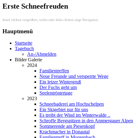
Erste Schneefreuden
drauf clicken vergrößert, rechts oder links clicken zeigt Navigation
Hauptmenü
Startseite
Tagebuch
An-/Abmelden
Bilder Galerie
2024
Familientreffen
Neue Freunde und versperrte Wege
Ein letzer Wintergruß
Der Fuchs geht um
Seelentröstertage
2023
Schneebaderei am Hochschelpen
Ein Skigebiet nur für uns
Es treibt der Wind im Winterwalde ..
Schroffe Bergspitzen in den Ammergauer Alpen
Sommerende am Piesenkopf
Krachmacher in Donautal
Familientreff in Morgenbach