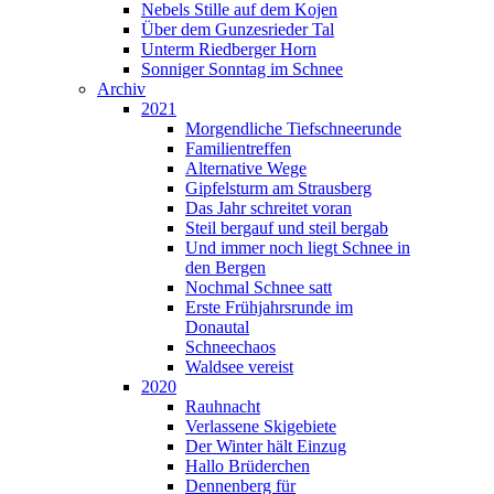
Nebels Stille auf dem Kojen
Über dem Gunzesrieder Tal
Unterm Riedberger Horn
Sonniger Sonntag im Schnee
Archiv
2021
Morgendliche Tiefschneerunde
Familientreffen
Alternative Wege
Gipfelsturm am Strausberg
Das Jahr schreitet voran
Steil bergauf und steil bergab
Und immer noch liegt Schnee in
den Bergen
Nochmal Schnee satt
Erste Frühjahrsrunde im
Donautal
Schneechaos
Waldsee vereist
2020
Rauhnacht
Verlassene Skigebiete
Der Winter hält Einzug
Hallo Brüderchen
Dennenberg für