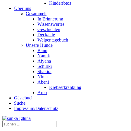
Kinderfotos
Über uns
Gesammelt
In Erinnerung
Wissenswertes
Geschichten
Deckakte
Welpentagebuch
Unsere Hunde
Banu
Nanuk
Aiyana
Schiriki
Shakira
Ninja
Abeni
Krebserkrankung
Arco
Gästebuch
Suche
Impressum/Datenschutz