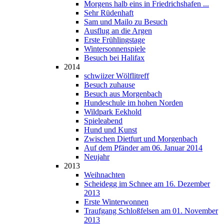
Morgens halb eins in Friedrichshafen ...
Sehr Rüdenhaft
Sam und Mailo zu Besuch
Ausflug an die Argen
Erste Frühlingstage
Wintersonnenspiele
Besuch bei Halifax
2014
schwiizer Wölflitreff
Besuch zuhause
Besuch aus Morgenbach
Hundeschule im hohen Norden
Wildpark Eekhold
Spieleabend
Hund und Kunst
Zwischen Dietfurt und Morgenbach
Auf dem Pfänder am 06. Januar 2014
Neujahr
2013
Weihnachten
Scheidegg im Schnee am 16. Dezember
2013
Erste Winterwonnen
Traufgang Schloßfelsen am 01. November
2013