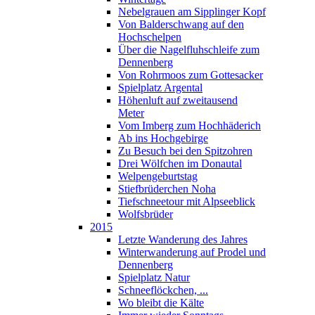
Nebelgrauen am Sipplinger Kopf
Von Balderschwang auf den
Hochschelpen
Über die Nagelfluhschleife zum
Dennenberg
Von Rohrmoos zum Gottesacker
Spielplatz Argental
Höhenluft auf zweitausend
Meter
Vom Imberg zum Hochhäderich
Ab ins Hochgebirge
Zu Besuch bei den Spitzohren
Drei Wölfchen im Donautal
Welpengeburtstag
Stiefbrüderchen Noha
Tiefschneetour mit Alpseeblick
Wolfsbrüder
2015
Letzte Wanderung des Jahres
Winterwanderung auf Prodel und
Dennenberg
Spielplatz Natur
Schneeflöckchen, ...
Wo bleibt die Kälte