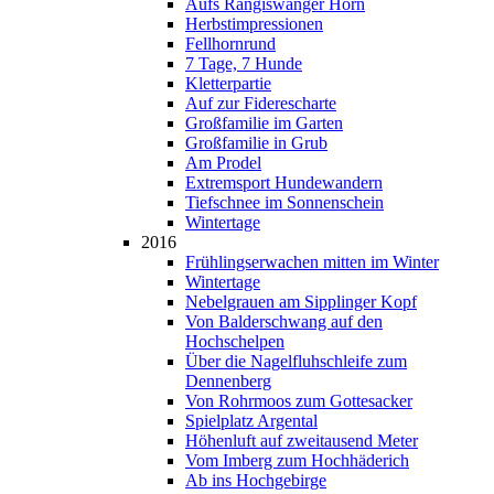
Aufs Rangiswanger Horn
Herbstimpressionen
Fellhornrund
7 Tage, 7 Hunde
Kletterpartie
Auf zur Fiderescharte
Großfamilie im Garten
Großfamilie in Grub
Am Prodel
Extremsport Hundewandern
Tiefschnee im Sonnenschein
Wintertage
2016
Frühlingserwachen mitten im Winter
Wintertage
Nebelgrauen am Sipplinger Kopf
Von Balderschwang auf den
Hochschelpen
Über die Nagelfluhschleife zum
Dennenberg
Von Rohrmoos zum Gottesacker
Spielplatz Argental
Höhenluft auf zweitausend Meter
Vom Imberg zum Hochhäderich
Ab ins Hochgebirge