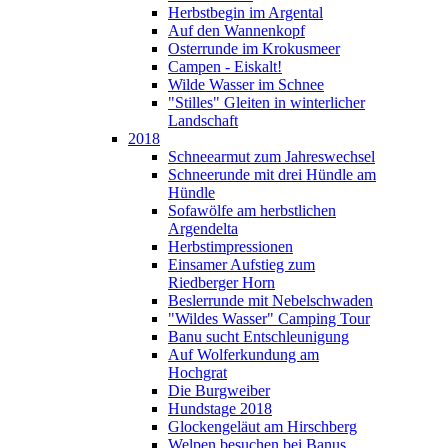
Herbstbegin im Argental
Auf den Wannenkopf
Osterrunde im Krokusmeer
Campen - Eiskalt!
Wilde Wasser im Schnee
"Stilles" Gleiten in winterlicher
Landschaft
2018
Schneearmut zum Jahreswechsel
Schneerunde mit drei Hündle am
Hündle
Sofawölfe am herbstlichen
Argendelta
Herbstimpressionen
Einsamer Aufstieg zum
Riedberger Horn
Beslerrunde mit Nebelschwaden
"Wildes Wasser" Camping Tour
Banu sucht Entschleunigung
Auf Wolferkundung am
Hochgrat
Die Burgweiber
Hundstage 2018
Glockengeläut am Hirschberg
Welpen besuchen bei Banus