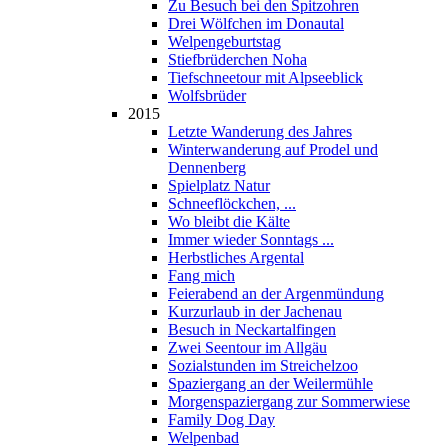
Zu Besuch bei den Spitzohren
Drei Wölfchen im Donautal
Welpengeburtstag
Stiefbrüderchen Noha
Tiefschneetour mit Alpseeblick
Wolfsbrüder
2015
Letzte Wanderung des Jahres
Winterwanderung auf Prodel und
Dennenberg
Spielplatz Natur
Schneeflöckchen, ...
Wo bleibt die Kälte
Immer wieder Sonntags ...
Herbstliches Argental
Fang mich
Feierabend an der Argenmündung
Kurzurlaub in der Jachenau
Besuch in Neckartalfingen
Zwei Seentour im Allgäu
Sozialstunden im Streichelzoo
Spaziergang an der Weilermühle
Morgenspaziergang zur Sommerwiese
Family Dog Day
Welpenbad