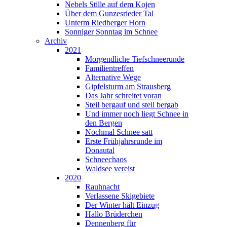
Nebels Stille auf dem Kojen
Über dem Gunzesrieder Tal
Unterm Riedberger Horn
Sonniger Sonntag im Schnee
Archiv
2021
Morgendliche Tiefschneerunde
Familientreffen
Alternative Wege
Gipfelsturm am Strausberg
Das Jahr schreitet voran
Steil bergauf und steil bergab
Und immer noch liegt Schnee in
den Bergen
Nochmal Schnee satt
Erste Frühjahrsrunde im
Donautal
Schneechaos
Waldsee vereist
2020
Rauhnacht
Verlassene Skigebiete
Der Winter hält Einzug
Hallo Brüderchen
Dennenberg für