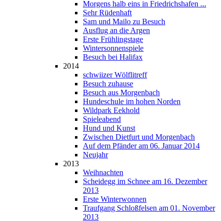
Morgens halb eins in Friedrichshafen ...
Sehr Rüdenhaft
Sam und Mailo zu Besuch
Ausflug an die Argen
Erste Frühlingstage
Wintersonnenspiele
Besuch bei Halifax
2014
schwiizer Wölflitreff
Besuch zuhause
Besuch aus Morgenbach
Hundeschule im hohen Norden
Wildpark Eekhold
Spieleabend
Hund und Kunst
Zwischen Dietfurt und Morgenbach
Auf dem Pfänder am 06. Januar 2014
Neujahr
2013
Weihnachten
Scheidegg im Schnee am 16. Dezember
2013
Erste Winterwonnen
Traufgang Schloßfelsen am 01. November
2013