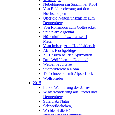
Nebelgrauen am Sipplinger Kopf
Von Balderschwang auf den
Hochschelpen
Über die Nagelfluhschleife zum
Dennenberg
Von Rohrmoos zum Gottesacker
Spielplatz Argental
Höhenluft auf zweitausend
Meter
Vom Imberg zum Hochhäderich
Ab ins Hochgebirge
Zu Besuch bei den Spitzohren
Drei Wölfchen im Donautal
Welpengeburtstag
Stiefbrüderchen Noha
Tiefschneetour mit Alpseeblick
Wolfsbrüder
2015
Letzte Wanderung des Jahres
Winterwanderung auf Prodel und
Dennenberg
Spielplatz Natur
Schneeflöckchen, ...
Wo bleibt die Kälte