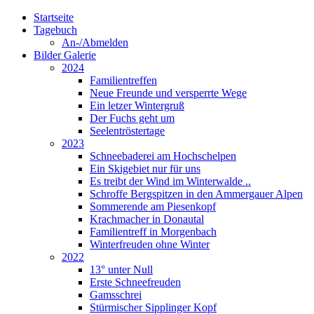
Startseite
Tagebuch
An-/Abmelden
Bilder Galerie
2024
Familientreffen
Neue Freunde und versperrte Wege
Ein letzer Wintergruß
Der Fuchs geht um
Seelentröstertage
2023
Schneebaderei am Hochschelpen
Ein Skigebiet nur für uns
Es treibt der Wind im Winterwalde ..
Schroffe Bergspitzen in den Ammergauer Alpen
Sommerende am Piesenkopf
Krachmacher in Donautal
Familientreff in Morgenbach
Winterfreuden ohne Winter
2022
13° unter Null
Erste Schneefreuden
Gamsschrei
Stürmischer Sipplinger Kopf