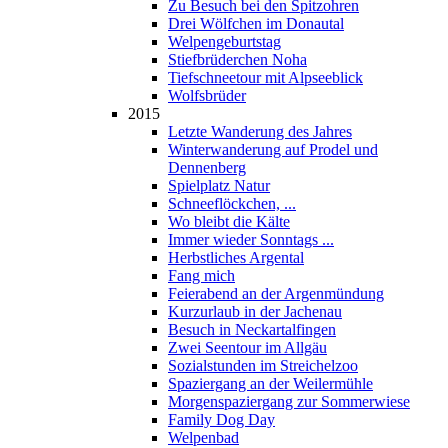
Zu Besuch bei den Spitzohren
Drei Wölfchen im Donautal
Welpengeburtstag
Stiefbrüderchen Noha
Tiefschneetour mit Alpseeblick
Wolfsbrüder
2015
Letzte Wanderung des Jahres
Winterwanderung auf Prodel und
Dennenberg
Spielplatz Natur
Schneeflöckchen, ...
Wo bleibt die Kälte
Immer wieder Sonntags ...
Herbstliches Argental
Fang mich
Feierabend an der Argenmündung
Kurzurlaub in der Jachenau
Besuch in Neckartalfingen
Zwei Seentour im Allgäu
Sozialstunden im Streichelzoo
Spaziergang an der Weilermühle
Morgenspaziergang zur Sommerwiese
Family Dog Day
Welpenbad