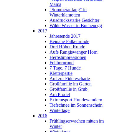
Mama
"Sommeranfang" in
Winterklamotten
Ausdrucksstarke Gesichter
Wilde Wasser in Buchenegg
2017
Jahresende 2017
Beinahe Falkenrunde
Drei Höhen Runde
Aufs Rangiswanger Horn
Herbstimpressionen
Fellhornrund
7 Tage, 7 Hunde
Kletterpartie
Auf zur Fiderescharte
Großfamilie im Garten
Großfamilie in Grub
Am Prodel
Extremsport Hundewandern
Tiefschnee im Sonnenschein
Wintertage
2016
Frühlingserwachen mitten im
Winter
Wintertage