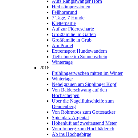
Aufs Rangiswanger Horn
Herbstimpressionen
Fellhornrund
7 Tage, 7 Hunde
Kletterpartie
Auf zur Fiderescharte
Großfamilie im Garten
Großfamilie in Grub
Am Prodel
Extremsport Hundewandern
Tiefschnee im Sonnenschein
Wintertage
2016
Frühlingserwachen mitten im Winter
Wintertage
Nebelgrauen am Sipplinger Kopf
Von Balderschwang auf den
Hochschelpen
Über die Nagelfluhschleife zum
Dennenberg
Von Rohrmoos zum Gottesacker
Spielplatz Argental
Höhenluft auf zweitausend Meter
Vom Imberg zum Hochhäderich
Ab ins Hochgebirge