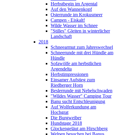
Herbstbegin im Argental
Auf den Wannenkopf
Osterrunde im Krokusmeer
Campen - Eiskalt!
Wilde Wasser im Schnee
"Stilles" Gleiten in winterlicher
Landschaft
2018
Schneearmut zum Jahreswechsel
Schneerunde mit drei Hündle am
Hündle
Sofawölfe am herbstlichen
Argendelta
Herbstimpressionen
Einsamer Aufstieg zum
Riedberger Horn
Beslerrunde mit Nebelschwaden
"Wildes Wasser" Camping Tour
Banu sucht Entschleunigung
Auf Wolferkundung am
Hochgrat
Die Burgweiber
Hundstage 2018
Glockengeläut am Hirschberg
Welpen besuchen bei Banus