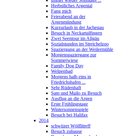
Immer wieder Sonntags ...
Herbstliches Argental
Fang mich
Feierabend an der
Argenmündung
Kurzurlaub in der Jachenau
Besuch in Neckartalfingen
Zwei Seentour im Allgäu
Sozialstunden im Streichelzoo
Spaziergang an der Weilermühle
Morgenspaziergang zur
Sommerwiese
Family Dog Day
Welpenbad
Morgens halb eins in
Friedrichshafen ...
Sehr Rüdenhaft
Sam und Mailo zu Besuch
Ausflug an die Argen
Erste Frühlingstage
Wintersonnenspiele
Besuch bei Halifax
2014
schwiizer Wölflitreff
Besuch zuhause