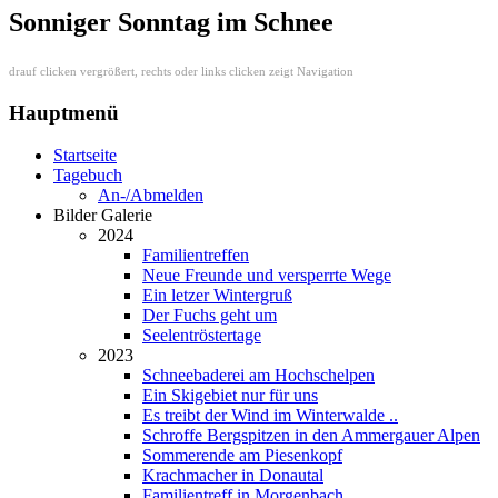
Sonniger Sonntag im Schnee
drauf clicken vergrößert, rechts oder links clicken zeigt Navigation
Hauptmenü
Startseite
Tagebuch
An-/Abmelden
Bilder Galerie
2024
Familientreffen
Neue Freunde und versperrte Wege
Ein letzer Wintergruß
Der Fuchs geht um
Seelentröstertage
2023
Schneebaderei am Hochschelpen
Ein Skigebiet nur für uns
Es treibt der Wind im Winterwalde ..
Schroffe Bergspitzen in den Ammergauer Alpen
Sommerende am Piesenkopf
Krachmacher in Donautal
Familientreff in Morgenbach