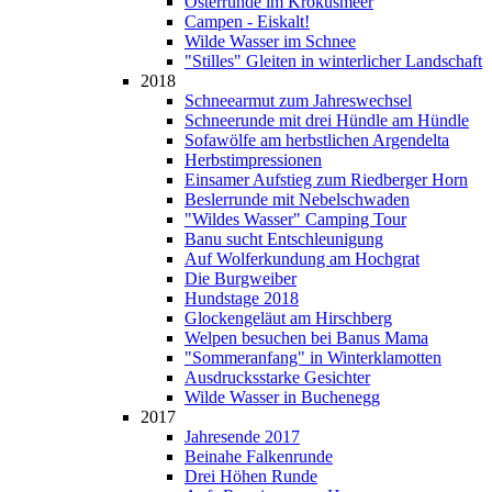
Osterrunde im Krokusmeer
Campen - Eiskalt!
Wilde Wasser im Schnee
"Stilles" Gleiten in winterlicher Landschaft
2018
Schneearmut zum Jahreswechsel
Schneerunde mit drei Hündle am Hündle
Sofawölfe am herbstlichen Argendelta
Herbstimpressionen
Einsamer Aufstieg zum Riedberger Horn
Beslerrunde mit Nebelschwaden
"Wildes Wasser" Camping Tour
Banu sucht Entschleunigung
Auf Wolferkundung am Hochgrat
Die Burgweiber
Hundstage 2018
Glockengeläut am Hirschberg
Welpen besuchen bei Banus Mama
"Sommeranfang" in Winterklamotten
Ausdrucksstarke Gesichter
Wilde Wasser in Buchenegg
2017
Jahresende 2017
Beinahe Falkenrunde
Drei Höhen Runde