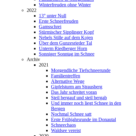
Winterfreuden ohne Winter
2022
13° unter Null
Erste Schneefreuden
Gamsschrei
Stürmischer Sipplinger Kopf
Nebels Stille auf dem Kojen
Über dem Gunzesrieder Tal
Unterm Riedberger Horn
Sonniger Sonntag im Schnee
Archiv
2021
Morgendliche Tiefschneerunde
Familientreffen
Alternative Wege
Gipfelsturm am Strausberg
Das Jahr schreitet voran
Steil bergauf und steil bergab
Und immer noch liegt Schnee in den
Bergen
Nochmal Schnee satt
Erste Frühjahrsrunde im Donautal
Schneechaos
Waldsee vereist
2020