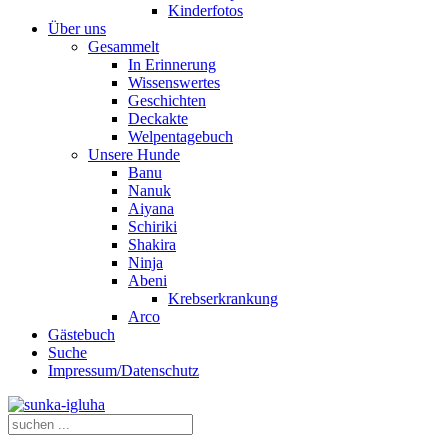
Kinderfotos
Über uns
Gesammelt
In Erinnerung
Wissenswertes
Geschichten
Deckakte
Welpentagebuch
Unsere Hunde
Banu
Nanuk
Aiyana
Schiriki
Shakira
Ninja
Abeni
Krebserkrankung
Arco
Gästebuch
Suche
Impressum/Datenschutz