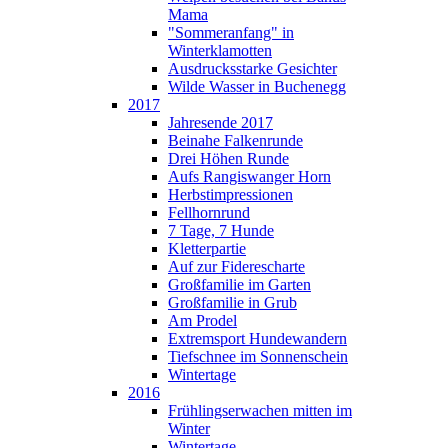
Mama
"Sommeranfang" in
Winterklamotten
Ausdrucksstarke Gesichter
Wilde Wasser in Buchenegg
2017
Jahresende 2017
Beinahe Falkenrunde
Drei Höhen Runde
Aufs Rangiswanger Horn
Herbstimpressionen
Fellhornrund
7 Tage, 7 Hunde
Kletterpartie
Auf zur Fiderescharte
Großfamilie im Garten
Großfamilie in Grub
Am Prodel
Extremsport Hundewandern
Tiefschnee im Sonnenschein
Wintertage
2016
Frühlingserwachen mitten im
Winter
Wintertage