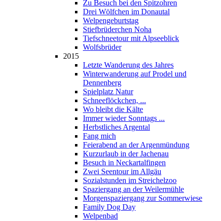
Zu Besuch bei den Spitzohren
Drei Wölfchen im Donautal
Welpengeburtstag
Stiefbrüderchen Noha
Tiefschneetour mit Alpseeblick
Wolfsbrüder
2015
Letzte Wanderung des Jahres
Winterwanderung auf Prodel und
Dennenberg
Spielplatz Natur
Schneeflöckchen, ...
Wo bleibt die Kälte
Immer wieder Sonntags ...
Herbstliches Argental
Fang mich
Feierabend an der Argenmündung
Kurzurlaub in der Jachenau
Besuch in Neckartalfingen
Zwei Seentour im Allgäu
Sozialstunden im Streichelzoo
Spaziergang an der Weilermühle
Morgenspaziergang zur Sommerwiese
Family Dog Day
Welpenbad