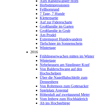
Aufs Rangiswanger Horn
Herbstimpressionen
Fellhornrund
7 Tage, 7 Hunde
Kletterpartie
Auf zur Fiderescharte
Großfamilie im Garten
Großfamilie in Grub
Am Prodel
Extremsport Hundewandern
Tiefschnee im Sonnenschein
Wintertage
2016
Frühlingserwachen mitten im Winter
Wintertage
Nebelgrauen am Sipplinger Kopf
Von Balderschwang auf den
Hochschelpen
Über die Nagelfluhschleife zum
Dennenberg
Von Rohrmoos zum Gottesacker
Spielplatz Argental
Höhenluft auf zweitausend Meter
Vom Imberg zum Hochhäderich
Ab ins Hochgebirge