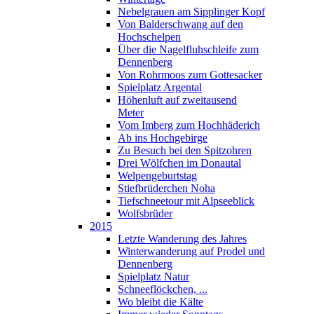
Nebelgrauen am Sipplinger Kopf
Von Balderschwang auf den
Hochschelpen
Über die Nagelfluhschleife zum
Dennenberg
Von Rohrmoos zum Gottesacker
Spielplatz Argental
Höhenluft auf zweitausend
Meter
Vom Imberg zum Hochhäderich
Ab ins Hochgebirge
Zu Besuch bei den Spitzohren
Drei Wölfchen im Donautal
Welpengeburtstag
Stiefbrüderchen Noha
Tiefschneetour mit Alpseeblick
Wolfsbrüder
2015
Letzte Wanderung des Jahres
Winterwanderung auf Prodel und
Dennenberg
Spielplatz Natur
Schneeflöckchen, ...
Wo bleibt die Kälte