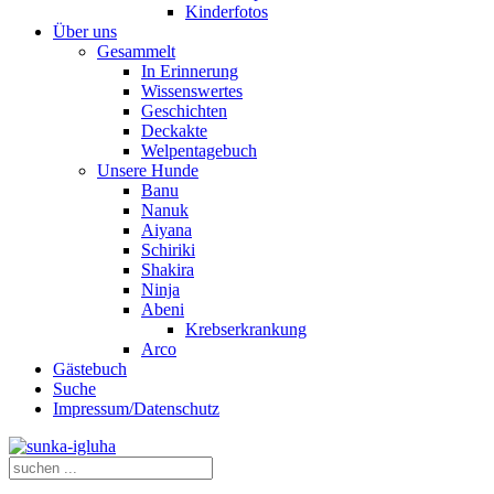
Kinderfotos
Über uns
Gesammelt
In Erinnerung
Wissenswertes
Geschichten
Deckakte
Welpentagebuch
Unsere Hunde
Banu
Nanuk
Aiyana
Schiriki
Shakira
Ninja
Abeni
Krebserkrankung
Arco
Gästebuch
Suche
Impressum/Datenschutz