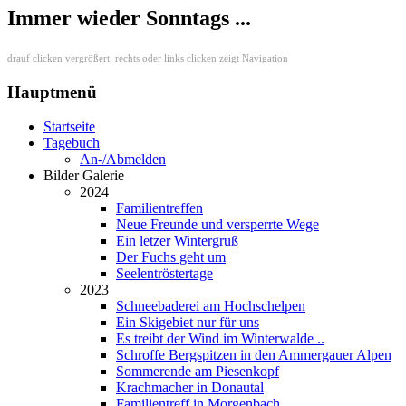
Immer wieder Sonntags ...
drauf clicken vergrößert, rechts oder links clicken zeigt Navigation
Hauptmenü
Startseite
Tagebuch
An-/Abmelden
Bilder Galerie
2024
Familientreffen
Neue Freunde und versperrte Wege
Ein letzer Wintergruß
Der Fuchs geht um
Seelentröstertage
2023
Schneebaderei am Hochschelpen
Ein Skigebiet nur für uns
Es treibt der Wind im Winterwalde ..
Schroffe Bergspitzen in den Ammergauer Alpen
Sommerende am Piesenkopf
Krachmacher in Donautal
Familientreff in Morgenbach