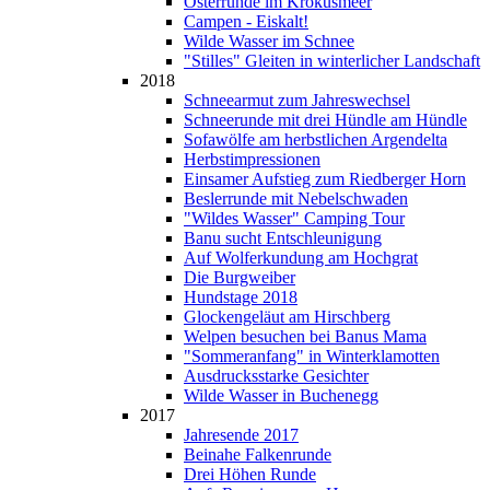
Osterrunde im Krokusmeer
Campen - Eiskalt!
Wilde Wasser im Schnee
"Stilles" Gleiten in winterlicher Landschaft
2018
Schneearmut zum Jahreswechsel
Schneerunde mit drei Hündle am Hündle
Sofawölfe am herbstlichen Argendelta
Herbstimpressionen
Einsamer Aufstieg zum Riedberger Horn
Beslerrunde mit Nebelschwaden
"Wildes Wasser" Camping Tour
Banu sucht Entschleunigung
Auf Wolferkundung am Hochgrat
Die Burgweiber
Hundstage 2018
Glockengeläut am Hirschberg
Welpen besuchen bei Banus Mama
"Sommeranfang" in Winterklamotten
Ausdrucksstarke Gesichter
Wilde Wasser in Buchenegg
2017
Jahresende 2017
Beinahe Falkenrunde
Drei Höhen Runde