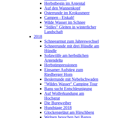
Herbstbegin im Argental
Auf den Wannenkopf
Osterrunde im Krokusmeer
Campen - Eiskalt!
Wilde Wasser im Schnee
"Stilles" Gleiten in winterlicher
Landschaft
2018
Schneearmut zum Jahreswechsel
Schneerunde mit drei Hündle am
Hündle
Sofawölfe am herbstlichen
Argendelta
Herbstimpressionen
Einsamer Aufstieg zum
Riedberger Horn
Beslerrunde mit Nebelschwaden
"Wildes Wasser" Camping Tour
Banu sucht Entschleunigung
Auf Wolferkundung am
Hochgrat
Die Burgweiber
Hundstage 2018
Glockengeläut am Hirschberg
Welpen besuchen bei Banus