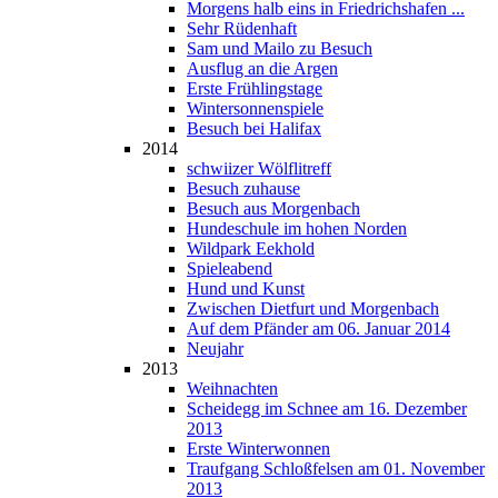
Morgens halb eins in Friedrichshafen ...
Sehr Rüdenhaft
Sam und Mailo zu Besuch
Ausflug an die Argen
Erste Frühlingstage
Wintersonnenspiele
Besuch bei Halifax
2014
schwiizer Wölflitreff
Besuch zuhause
Besuch aus Morgenbach
Hundeschule im hohen Norden
Wildpark Eekhold
Spieleabend
Hund und Kunst
Zwischen Dietfurt und Morgenbach
Auf dem Pfänder am 06. Januar 2014
Neujahr
2013
Weihnachten
Scheidegg im Schnee am 16. Dezember
2013
Erste Winterwonnen
Traufgang Schloßfelsen am 01. November
2013