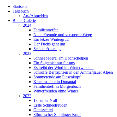
Startseite
Tagebuch
An-/Abmelden
Bilder Galerie
2024
Familientreffen
Neue Freunde und versperrte Wege
Ein letzer Wintergruß
Der Fuchs geht um
Seelentröstertage
2023
Schneebaderei am Hochschelpen
Ein Skigebiet nur für uns
Es treibt der Wind im Winterwalde ..
Schroffe Bergspitzen in den Ammergauer Alpen
Sommerende am Piesenkopf
Krachmacher in Donautal
Familientreff in Morgenbach
Winterfreuden ohne Winter
2022
13° unter Null
Erste Schneefreuden
Gamsschrei
Stürmischer Sipplinger Kopf