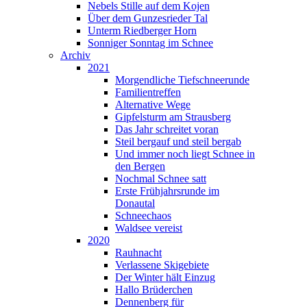
Nebels Stille auf dem Kojen
Über dem Gunzesrieder Tal
Unterm Riedberger Horn
Sonniger Sonntag im Schnee
Archiv
2021
Morgendliche Tiefschneerunde
Familientreffen
Alternative Wege
Gipfelsturm am Strausberg
Das Jahr schreitet voran
Steil bergauf und steil bergab
Und immer noch liegt Schnee in
den Bergen
Nochmal Schnee satt
Erste Frühjahrsrunde im
Donautal
Schneechaos
Waldsee vereist
2020
Rauhnacht
Verlassene Skigebiete
Der Winter hält Einzug
Hallo Brüderchen
Dennenberg für