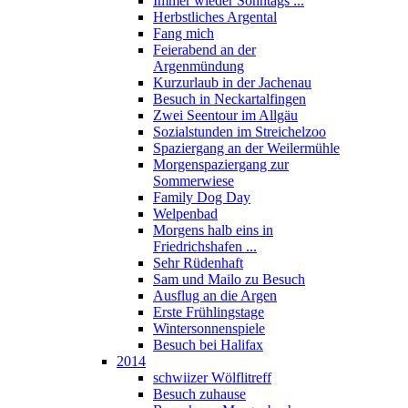
Immer wieder Sonntags ...
Herbstliches Argental
Fang mich
Feierabend an der
Argenmündung
Kurzurlaub in der Jachenau
Besuch in Neckartalfingen
Zwei Seentour im Allgäu
Sozialstunden im Streichelzoo
Spaziergang an der Weilermühle
Morgenspaziergang zur
Sommerwiese
Family Dog Day
Welpenbad
Morgens halb eins in
Friedrichshafen ...
Sehr Rüdenhaft
Sam und Mailo zu Besuch
Ausflug an die Argen
Erste Frühlingstage
Wintersonnenspiele
Besuch bei Halifax
2014
schwiizer Wölflitreff
Besuch zuhause