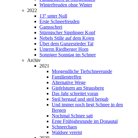
Winterfreuden ohne Winter
2022
13° unter Null
Erste Schneefreuden
Gamsschrei
Stürmischer Sipplinger Kopf
Nebels Stille auf dem Kojen
Über dem Gunzesrieder Tal
Unterm Riedberger Horn
Sonniger Sonntag im Schnee
Archiv
2021
Morgendliche Tiefschneerunde
Familientreffen
Alternative Wege
Gipfelsturm am Strausberg
Das Jahr schreitet voran
Steil bergauf und steil bergab
Und immer noch liegt Schnee in den
Bergen
Nochmal Schnee satt
Erste Frühjahrsrunde im Donautal
Schneechaos
Waldsee vereist
2020