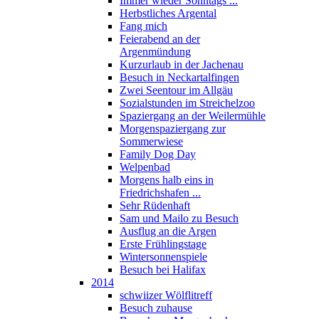
Immer wieder Sonntags ...
Herbstliches Argental
Fang mich
Feierabend an der
Argenmündung
Kurzurlaub in der Jachenau
Besuch in Neckartalfingen
Zwei Seentour im Allgäu
Sozialstunden im Streichelzoo
Spaziergang an der Weilermühle
Morgenspaziergang zur
Sommerwiese
Family Dog Day
Welpenbad
Morgens halb eins in
Friedrichshafen ...
Sehr Rüdenhaft
Sam und Mailo zu Besuch
Ausflug an die Argen
Erste Frühlingstage
Wintersonnenspiele
Besuch bei Halifax
2014
schwiizer Wölflitreff
Besuch zuhause