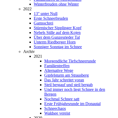
Winterfreuden ohne Winter
2022
13° unter Null
Erste Schneefreuden
Gamsschrei
Stürmischer Sipplinger Kopf
Nebels Stille auf dem Kojen
Über dem Gunzesrieder Tal
Unterm Riedberger Horn
Sonniger Sonntag im Schnee
Archiv
2021
Morgendliche Tiefschneerunde
Familientreffen
Alternative Wege
Gipfelsturm am Strausberg
Das Jahr schreitet voran
Steil bergauf und steil bergab
Und immer noch liegt Schnee in den
Bergen
Nochmal Schnee satt
Erste Frühjahrsrunde im Donautal
Schneechaos
Waldsee vereist
2020