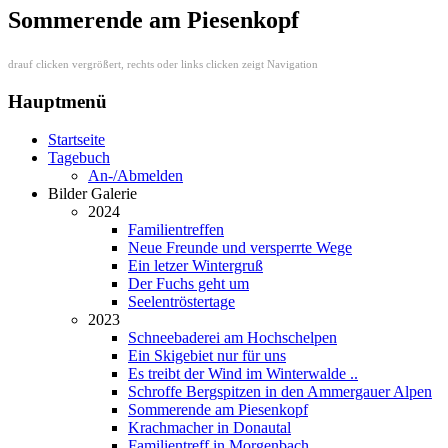
Sommerende am Piesenkopf
drauf clicken vergrößert, rechts oder links clicken zeigt Navigation
Hauptmenü
Startseite
Tagebuch
An-/Abmelden
Bilder Galerie
2024
Familientreffen
Neue Freunde und versperrte Wege
Ein letzer Wintergruß
Der Fuchs geht um
Seelentröstertage
2023
Schneebaderei am Hochschelpen
Ein Skigebiet nur für uns
Es treibt der Wind im Winterwalde ..
Schroffe Bergspitzen in den Ammergauer Alpen
Sommerende am Piesenkopf
Krachmacher in Donautal
Familientreff in Morgenbach