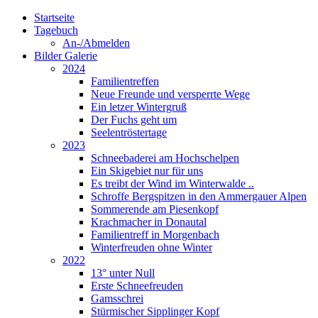
Startseite
Tagebuch
An-/Abmelden
Bilder Galerie
2024
Familientreffen
Neue Freunde und versperrte Wege
Ein letzer Wintergruß
Der Fuchs geht um
Seelentröstertage
2023
Schneebaderei am Hochschelpen
Ein Skigebiet nur für uns
Es treibt der Wind im Winterwalde ..
Schroffe Bergspitzen in den Ammergauer Alpen
Sommerende am Piesenkopf
Krachmacher in Donautal
Familientreff in Morgenbach
Winterfreuden ohne Winter
2022
13° unter Null
Erste Schneefreuden
Gamsschrei
Stürmischer Sipplinger Kopf