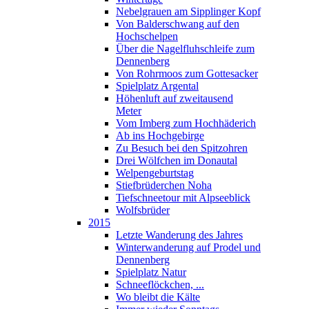
Nebelgrauen am Sipplinger Kopf
Von Balderschwang auf den
Hochschelpen
Über die Nagelfluhschleife zum
Dennenberg
Von Rohrmoos zum Gottesacker
Spielplatz Argental
Höhenluft auf zweitausend
Meter
Vom Imberg zum Hochhäderich
Ab ins Hochgebirge
Zu Besuch bei den Spitzohren
Drei Wölfchen im Donautal
Welpengeburtstag
Stiefbrüderchen Noha
Tiefschneetour mit Alpseeblick
Wolfsbrüder
2015
Letzte Wanderung des Jahres
Winterwanderung auf Prodel und
Dennenberg
Spielplatz Natur
Schneeflöckchen, ...
Wo bleibt die Kälte