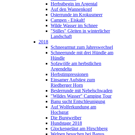
Herbstbegin im Argental
Auf den Wannenkopf
Osterrunde im Krokusmeer
Campen - Eiskalt!
Wilde Wasser im Schnee
"Stilles" Gleiten in winterlicher
Landschaft
2018
Schneearmut zum Jahreswechsel
Schneerunde mit drei Hündle am
Hündle
Sofawölfe am herbstlichen
Argendelta
Herbstimpressionen
Einsamer Aufstieg zum
Riedberger Horn
Beslerrunde mit Nebelschwaden
"Wildes Wasser" Camping Tour
Banu sucht Entschleunigung
Auf Wolferkundung am
Hochgrat
Die Burgweiber
Hundstage 2018
Glockengeläut am Hirschberg
Welpen besuchen bei Banus