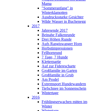
Mama
"Sommeranfang" in
Winterklamotten
Ausdrucksstarke Gesichter
Wilde Wasser in Buchenegg
2017
Jahresende 2017
Beinahe Falkenrunde
Drei Höhen Runde
Aufs Rangiswanger Horn
Herbstimpressionen
Fellhornrund
7 Tage, 7 Hunde
Kletterpartie
Auf zur Fiderescharte
Großfamilie im Garten
Großfamilie in Grub
Am Prodel
Extremsport Hundewandern
Tiefschnee im Sonnenschein
Wintertage
2016
Frühlingserwachen mitten im
Winter
Wintertage