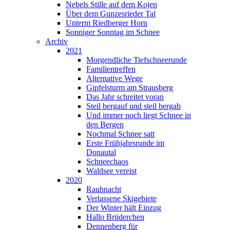
Nebels Stille auf dem Kojen
Über dem Gunzesrieder Tal
Unterm Riedberger Horn
Sonniger Sonntag im Schnee
Archiv
2021
Morgendliche Tiefschneerunde
Familientreffen
Alternative Wege
Gipfelsturm am Strausberg
Das Jahr schreitet voran
Steil bergauf und steil bergab
Und immer noch liegt Schnee in
den Bergen
Nochmal Schnee satt
Erste Frühjahrsrunde im
Donautal
Schneechaos
Waldsee vereist
2020
Rauhnacht
Verlassene Skigebiete
Der Winter hält Einzug
Hallo Brüderchen
Dennenberg für