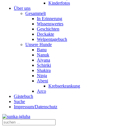
Kinderfotos
Über uns
Gesammelt
In Erinnerung
Wissenswertes
Geschichten
Deckakte
Welpentagebuch
Unsere Hunde
Banu
Nanuk
Aiyana
Schiriki
Shakira
Ninja
Abeni
Krebserkrankung
Arco
Gästebuch
Suche
Impressum/Datenschutz