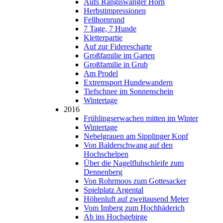
Aufs Rangiswanger Horn
Herbstimpressionen
Fellhornrund
7 Tage, 7 Hunde
Kletterpartie
Auf zur Fiderescharte
Großfamilie im Garten
Großfamilie in Grub
Am Prodel
Extremsport Hundewandern
Tiefschnee im Sonnenschein
Wintertage
2016
Frühlingserwachen mitten im Winter
Wintertage
Nebelgrauen am Sipplinger Kopf
Von Balderschwang auf den
Hochschelpen
Über die Nagelfluhschleife zum
Dennenberg
Von Rohrmoos zum Gottesacker
Spielplatz Argental
Höhenluft auf zweitausend Meter
Vom Imberg zum Hochhäderich
Ab ins Hochgebirge