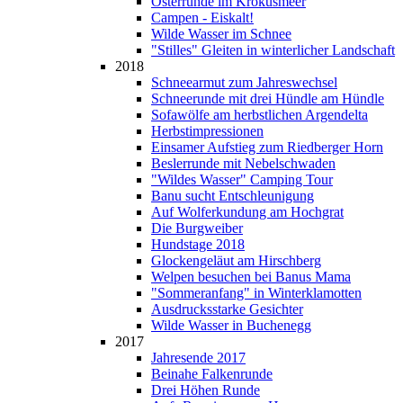
Osterrunde im Krokusmeer
Campen - Eiskalt!
Wilde Wasser im Schnee
"Stilles" Gleiten in winterlicher Landschaft
2018
Schneearmut zum Jahreswechsel
Schneerunde mit drei Hündle am Hündle
Sofawölfe am herbstlichen Argendelta
Herbstimpressionen
Einsamer Aufstieg zum Riedberger Horn
Beslerrunde mit Nebelschwaden
"Wildes Wasser" Camping Tour
Banu sucht Entschleunigung
Auf Wolferkundung am Hochgrat
Die Burgweiber
Hundstage 2018
Glockengeläut am Hirschberg
Welpen besuchen bei Banus Mama
"Sommeranfang" in Winterklamotten
Ausdrucksstarke Gesichter
Wilde Wasser in Buchenegg
2017
Jahresende 2017
Beinahe Falkenrunde
Drei Höhen Runde