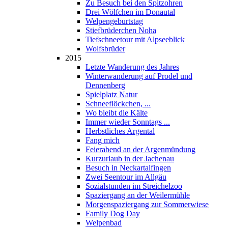
Zu Besuch bei den Spitzohren
Drei Wölfchen im Donautal
Welpengeburtstag
Stiefbrüderchen Noha
Tiefschneetour mit Alpseeblick
Wolfsbrüder
2015
Letzte Wanderung des Jahres
Winterwanderung auf Prodel und
Dennenberg
Spielplatz Natur
Schneeflöckchen, ...
Wo bleibt die Kälte
Immer wieder Sonntags ...
Herbstliches Argental
Fang mich
Feierabend an der Argenmündung
Kurzurlaub in der Jachenau
Besuch in Neckartalfingen
Zwei Seentour im Allgäu
Sozialstunden im Streichelzoo
Spaziergang an der Weilermühle
Morgenspaziergang zur Sommerwiese
Family Dog Day
Welpenbad