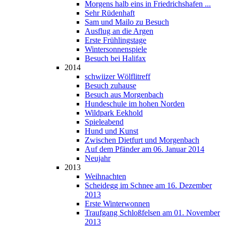
Morgens halb eins in Friedrichshafen ...
Sehr Rüdenhaft
Sam und Mailo zu Besuch
Ausflug an die Argen
Erste Frühlingstage
Wintersonnenspiele
Besuch bei Halifax
2014
schwiizer Wölflitreff
Besuch zuhause
Besuch aus Morgenbach
Hundeschule im hohen Norden
Wildpark Eekhold
Spieleabend
Hund und Kunst
Zwischen Dietfurt und Morgenbach
Auf dem Pfänder am 06. Januar 2014
Neujahr
2013
Weihnachten
Scheidegg im Schnee am 16. Dezember
2013
Erste Winterwonnen
Traufgang Schloßfelsen am 01. November
2013