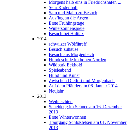
Morgens halb eins in Friedrichshafen ...
Sehr Rüdenhaft
Sam und Mailo zu Besuch
Ausflug an die Argen
Erste Frühlingstage
Wintersonnenspiele
Besuch bei Halifax
2014
schwiizer Wölflitreff
Besuch zuhause
Besuch aus Morgenbach
Hundeschule im hohen Norden
Wildpark Eekhold
Spieleabend
Hund und Kunst
Zwischen Dietfurt und Morgenbach
Auf dem Pfänder am 06. Januar 2014
Neujahr
2013
Weihnachten
Scheidegg im Schnee am 16. Dezember
2013
Erste Winterwonnen
Traufgang Schloßfelsen am 01. November
2013