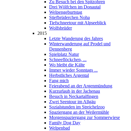
Zu Besuch bei den Spitzohren
Drei Wölfchen im Donautal
Welpengeburtstag
Stiefbrüderchen Noha
Tiefschneetour mit Alpseeblick
Wolfsbrüder
2015
Letzte Wanderung des Jahres
Winterwanderung auf Prodel und
Dennenberg
Spielplatz Natur
Schneeflöckchen, ...
Wo bleibt die Kälte
Immer wieder Sonntags ...
Herbstliches Argental
Fang mich
Feierabend an der Argenmündung
Kurzurlaub in der Jachenau
Besuch in Neckartalfingen
Zwei Seentour im Allgäu
Sozialstunden im Streichelzoo
Spaziergang an der Weilermühle
Morgenspaziergang zur Sommerwiese
Family Dog Day
Welpenbad