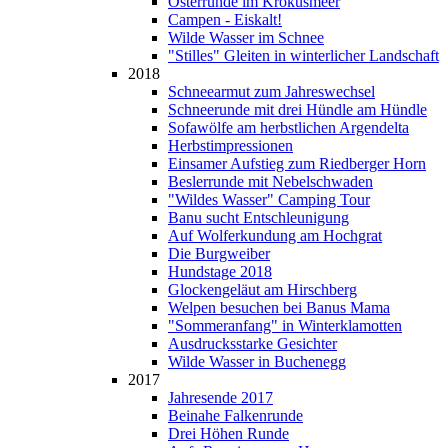
Osterrunde im Krokusmeer
Campen - Eiskalt!
Wilde Wasser im Schnee
"Stilles" Gleiten in winterlicher Landschaft
2018
Schneearmut zum Jahreswechsel
Schneerunde mit drei Hündle am Hündle
Sofawölfe am herbstlichen Argendelta
Herbstimpressionen
Einsamer Aufstieg zum Riedberger Horn
Beslerrunde mit Nebelschwaden
"Wildes Wasser" Camping Tour
Banu sucht Entschleunigung
Auf Wolferkundung am Hochgrat
Die Burgweiber
Hundstage 2018
Glockengeläut am Hirschberg
Welpen besuchen bei Banus Mama
"Sommeranfang" in Winterklamotten
Ausdrucksstarke Gesichter
Wilde Wasser in Buchenegg
2017
Jahresende 2017
Beinahe Falkenrunde
Drei Höhen Runde