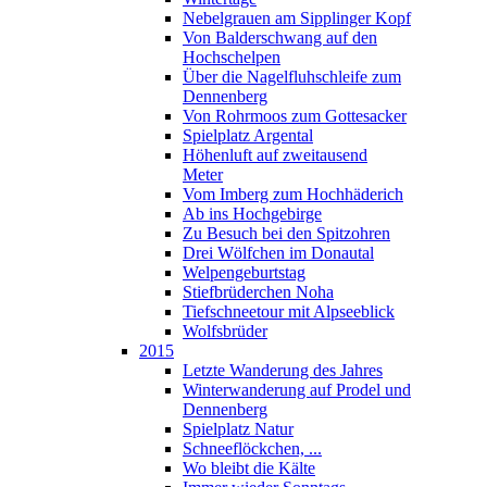
Nebelgrauen am Sipplinger Kopf
Von Balderschwang auf den
Hochschelpen
Über die Nagelfluhschleife zum
Dennenberg
Von Rohrmoos zum Gottesacker
Spielplatz Argental
Höhenluft auf zweitausend
Meter
Vom Imberg zum Hochhäderich
Ab ins Hochgebirge
Zu Besuch bei den Spitzohren
Drei Wölfchen im Donautal
Welpengeburtstag
Stiefbrüderchen Noha
Tiefschneetour mit Alpseeblick
Wolfsbrüder
2015
Letzte Wanderung des Jahres
Winterwanderung auf Prodel und
Dennenberg
Spielplatz Natur
Schneeflöckchen, ...
Wo bleibt die Kälte