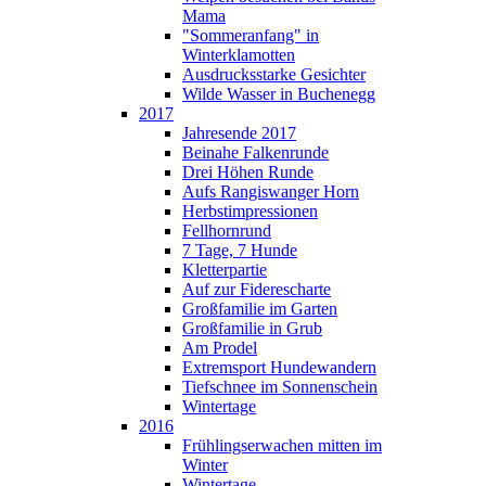
Mama
"Sommeranfang" in
Winterklamotten
Ausdrucksstarke Gesichter
Wilde Wasser in Buchenegg
2017
Jahresende 2017
Beinahe Falkenrunde
Drei Höhen Runde
Aufs Rangiswanger Horn
Herbstimpressionen
Fellhornrund
7 Tage, 7 Hunde
Kletterpartie
Auf zur Fiderescharte
Großfamilie im Garten
Großfamilie in Grub
Am Prodel
Extremsport Hundewandern
Tiefschnee im Sonnenschein
Wintertage
2016
Frühlingserwachen mitten im
Winter
Wintertage