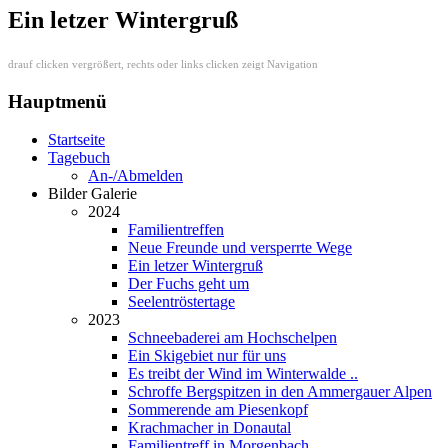
Ein letzer Wintergruß
drauf clicken vergrößert, rechts oder links clicken zeigt Navigation
Hauptmenü
Startseite
Tagebuch
An-/Abmelden
Bilder Galerie
2024
Familientreffen
Neue Freunde und versperrte Wege
Ein letzer Wintergruß
Der Fuchs geht um
Seelentröstertage
2023
Schneebaderei am Hochschelpen
Ein Skigebiet nur für uns
Es treibt der Wind im Winterwalde ..
Schroffe Bergspitzen in den Ammergauer Alpen
Sommerende am Piesenkopf
Krachmacher in Donautal
Familientreff in Morgenbach