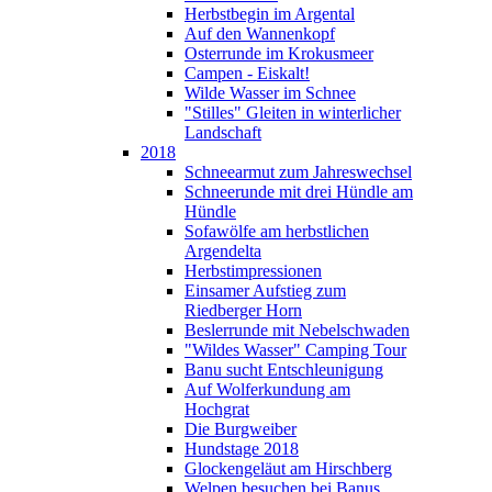
Herbstbegin im Argental
Auf den Wannenkopf
Osterrunde im Krokusmeer
Campen - Eiskalt!
Wilde Wasser im Schnee
"Stilles" Gleiten in winterlicher
Landschaft
2018
Schneearmut zum Jahreswechsel
Schneerunde mit drei Hündle am
Hündle
Sofawölfe am herbstlichen
Argendelta
Herbstimpressionen
Einsamer Aufstieg zum
Riedberger Horn
Beslerrunde mit Nebelschwaden
"Wildes Wasser" Camping Tour
Banu sucht Entschleunigung
Auf Wolferkundung am
Hochgrat
Die Burgweiber
Hundstage 2018
Glockengeläut am Hirschberg
Welpen besuchen bei Banus