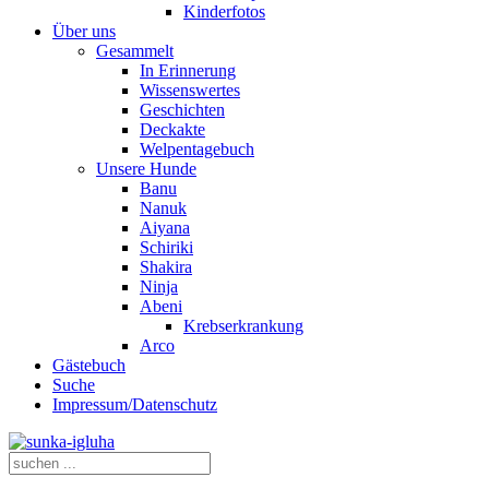
Kinderfotos
Über uns
Gesammelt
In Erinnerung
Wissenswertes
Geschichten
Deckakte
Welpentagebuch
Unsere Hunde
Banu
Nanuk
Aiyana
Schiriki
Shakira
Ninja
Abeni
Krebserkrankung
Arco
Gästebuch
Suche
Impressum/Datenschutz