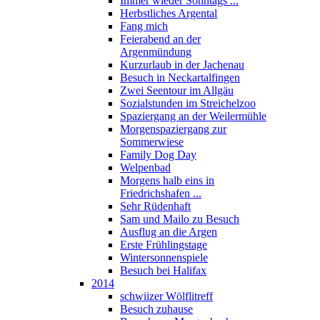
Immer wieder Sonntags ...
Herbstliches Argental
Fang mich
Feierabend an der
Argenmündung
Kurzurlaub in der Jachenau
Besuch in Neckartalfingen
Zwei Seentour im Allgäu
Sozialstunden im Streichelzoo
Spaziergang an der Weilermühle
Morgenspaziergang zur
Sommerwiese
Family Dog Day
Welpenbad
Morgens halb eins in
Friedrichshafen ...
Sehr Rüdenhaft
Sam und Mailo zu Besuch
Ausflug an die Argen
Erste Frühlingstage
Wintersonnenspiele
Besuch bei Halifax
2014
schwiizer Wölflitreff
Besuch zuhause