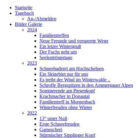
Startseite
Tagebuch
An-/Abmelden
Bilder Galerie
2024
Familientreffen
Neue Freunde und versperrte Wege
Ein letzer Wintergruß
Der Fuchs geht um
Seelentröstertage
2023
Schneebaderei am Hochschelpen
Ein Skigebiet nur für uns
Es treibt der Wind im Winterwalde ..
Schroffe Bergspitzen in den Ammergauer Alpen
Sommerende am Piesenkopf
Krachmacher in Donautal
Familientreff in Morgenbach
Winterfreuden ohne Winter
2022
13° unter Null
Erste Schneefreuden
Gamsschrei
Stürmischer Sipplinger Kopf