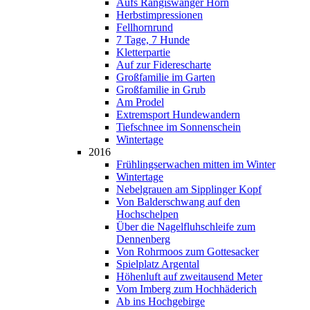
Aufs Rangiswanger Horn
Herbstimpressionen
Fellhornrund
7 Tage, 7 Hunde
Kletterpartie
Auf zur Fiderescharte
Großfamilie im Garten
Großfamilie in Grub
Am Prodel
Extremsport Hundewandern
Tiefschnee im Sonnenschein
Wintertage
2016
Frühlingserwachen mitten im Winter
Wintertage
Nebelgrauen am Sipplinger Kopf
Von Balderschwang auf den
Hochschelpen
Über die Nagelfluhschleife zum
Dennenberg
Von Rohrmoos zum Gottesacker
Spielplatz Argental
Höhenluft auf zweitausend Meter
Vom Imberg zum Hochhäderich
Ab ins Hochgebirge