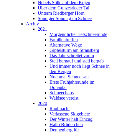
Nebels Stille auf dem Kojen
Über dem Gunzesrieder Tal
Unterm Riedberger Horn
Sonniger Sonntag im Schnee
Archiv
2021
Morgendliche Tiefschneerunde
Familientreffen
Alternative Wege
Gipfelsturm am Strausberg
Das Jahr schreitet voran
Steil bergauf und steil bergab
Und immer noch liegt Schnee in
den Bergen
Nochmal Schnee satt
Erste Frühjahrsrunde im
Donautal
Schneechaos
Waldsee vereist
2020
Rauhnacht
Verlassene Skigebiete
Der Winter hält Einzug
Hallo Brüderchen
Dennenberg für