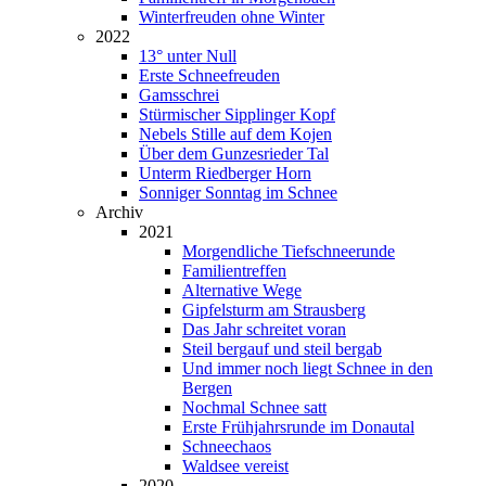
Winterfreuden ohne Winter
2022
13° unter Null
Erste Schneefreuden
Gamsschrei
Stürmischer Sipplinger Kopf
Nebels Stille auf dem Kojen
Über dem Gunzesrieder Tal
Unterm Riedberger Horn
Sonniger Sonntag im Schnee
Archiv
2021
Morgendliche Tiefschneerunde
Familientreffen
Alternative Wege
Gipfelsturm am Strausberg
Das Jahr schreitet voran
Steil bergauf und steil bergab
Und immer noch liegt Schnee in den
Bergen
Nochmal Schnee satt
Erste Frühjahrsrunde im Donautal
Schneechaos
Waldsee vereist
2020