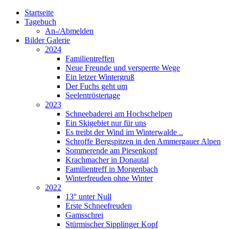
Startseite
Tagebuch
An-/Abmelden
Bilder Galerie
2024
Familientreffen
Neue Freunde und versperrte Wege
Ein letzer Wintergruß
Der Fuchs geht um
Seelentröstertage
2023
Schneebaderei am Hochschelpen
Ein Skigebiet nur für uns
Es treibt der Wind im Winterwalde ..
Schroffe Bergspitzen in den Ammergauer Alpen
Sommerende am Piesenkopf
Krachmacher in Donautal
Familientreff in Morgenbach
Winterfreuden ohne Winter
2022
13° unter Null
Erste Schneefreuden
Gamsschrei
Stürmischer Sipplinger Kopf