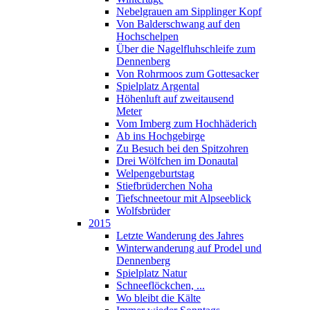
Nebelgrauen am Sipplinger Kopf
Von Balderschwang auf den
Hochschelpen
Über die Nagelfluhschleife zum
Dennenberg
Von Rohrmoos zum Gottesacker
Spielplatz Argental
Höhenluft auf zweitausend
Meter
Vom Imberg zum Hochhäderich
Ab ins Hochgebirge
Zu Besuch bei den Spitzohren
Drei Wölfchen im Donautal
Welpengeburtstag
Stiefbrüderchen Noha
Tiefschneetour mit Alpseeblick
Wolfsbrüder
2015
Letzte Wanderung des Jahres
Winterwanderung auf Prodel und
Dennenberg
Spielplatz Natur
Schneeflöckchen, ...
Wo bleibt die Kälte