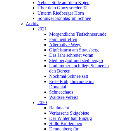
Nebels Stille auf dem Kojen
Über dem Gunzesrieder Tal
Unterm Riedberger Horn
Sonniger Sonntag im Schnee
Archiv
2021
Morgendliche Tiefschneerunde
Familientreffen
Alternative Wege
Gipfelsturm am Strausberg
Das Jahr schreitet voran
Steil bergauf und steil bergab
Und immer noch liegt Schnee in
den Bergen
Nochmal Schnee satt
Erste Frühjahrsrunde im
Donautal
Schneechaos
Waldsee vereist
2020
Rauhnacht
Verlassene Skigebiete
Der Winter hält Einzug
Hallo Brüderchen
Dennenberg für