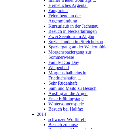
Immer wieder Sonntags ...
Herbstliches Argental
Fang mich
Feierabend an der
Argenmündung
Kurzurlaub in der Jachenau
Besuch in Neckartalfingen
Zwei Seentour im Allgäu
Sozialstunden im Streichelzoo
Spaziergang an der Weilermühle
Morgenspaziergang zur
Sommerwiese
Family Dog Day
Welpenbad
Morgens halb eins in
Friedrichshafen ...
Sehr Rüdenhaft
Sam und Mailo zu Besuch
Ausflug an die Argen
Erste Frühlingstage
Wintersonnenspiele
Besuch bei Halifax
2014
schwiizer Wölflitreff
Besuch zuhause