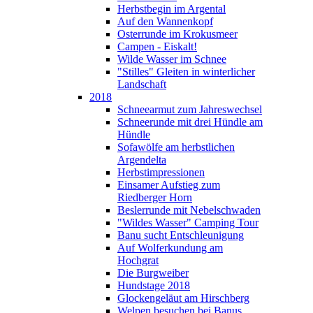
Herbstbegin im Argental
Auf den Wannenkopf
Osterrunde im Krokusmeer
Campen - Eiskalt!
Wilde Wasser im Schnee
"Stilles" Gleiten in winterlicher
Landschaft
2018
Schneearmut zum Jahreswechsel
Schneerunde mit drei Hündle am
Hündle
Sofawölfe am herbstlichen
Argendelta
Herbstimpressionen
Einsamer Aufstieg zum
Riedberger Horn
Beslerrunde mit Nebelschwaden
"Wildes Wasser" Camping Tour
Banu sucht Entschleunigung
Auf Wolferkundung am
Hochgrat
Die Burgweiber
Hundstage 2018
Glockengeläut am Hirschberg
Welpen besuchen bei Banus