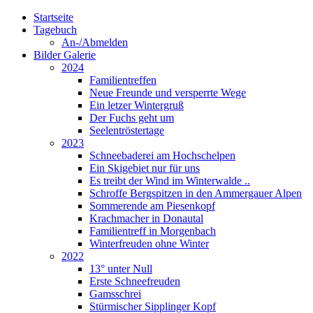
Startseite
Tagebuch
An-/Abmelden
Bilder Galerie
2024
Familientreffen
Neue Freunde und versperrte Wege
Ein letzer Wintergruß
Der Fuchs geht um
Seelentröstertage
2023
Schneebaderei am Hochschelpen
Ein Skigebiet nur für uns
Es treibt der Wind im Winterwalde ..
Schroffe Bergspitzen in den Ammergauer Alpen
Sommerende am Piesenkopf
Krachmacher in Donautal
Familientreff in Morgenbach
Winterfreuden ohne Winter
2022
13° unter Null
Erste Schneefreuden
Gamsschrei
Stürmischer Sipplinger Kopf