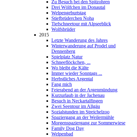
Zu Besuch bei den Spitzohren
Drei Wölfchen im Donautal
Welpengeburtstag
Stiefbrüderchen Noha
Tiefschneetour mit Alpseeblick
Wolfsbrüder
2015
Letzte Wanderung des Jahres
Winterwanderung auf Prodel und
Dennenberg
Spielplatz Natur
Schneeflöckchen, ...
Wo bleibt die Kälte
Immer wieder Sonntags ...
Herbstliches Argental
Fang mich
Feierabend an der Argenmündung
Kurzurlaub in der Jachenau
Besuch in Neckartalfingen
Zwei Seentour im Allgäu
Sozialstunden im Streichelzoo
Spaziergang an der Weilermühle
Morgenspaziergang zur Sommerwiese
Family Dog Day
Welpenbad