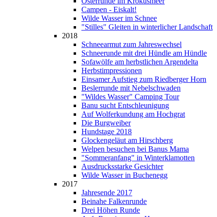
Osterrunde im Krokusmeer
Campen - Eiskalt!
Wilde Wasser im Schnee
"Stilles" Gleiten in winterlicher Landschaft
2018
Schneearmut zum Jahreswechsel
Schneerunde mit drei Hündle am Hündle
Sofawölfe am herbstlichen Argendelta
Herbstimpressionen
Einsamer Aufstieg zum Riedberger Horn
Beslerrunde mit Nebelschwaden
"Wildes Wasser" Camping Tour
Banu sucht Entschleunigung
Auf Wolferkundung am Hochgrat
Die Burgweiber
Hundstage 2018
Glockengeläut am Hirschberg
Welpen besuchen bei Banus Mama
"Sommeranfang" in Winterklamotten
Ausdrucksstarke Gesichter
Wilde Wasser in Buchenegg
2017
Jahresende 2017
Beinahe Falkenrunde
Drei Höhen Runde