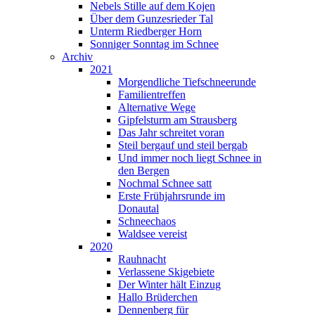
Nebels Stille auf dem Kojen
Über dem Gunzesrieder Tal
Unterm Riedberger Horn
Sonniger Sonntag im Schnee
Archiv
2021
Morgendliche Tiefschneerunde
Familientreffen
Alternative Wege
Gipfelsturm am Strausberg
Das Jahr schreitet voran
Steil bergauf und steil bergab
Und immer noch liegt Schnee in
den Bergen
Nochmal Schnee satt
Erste Frühjahrsrunde im
Donautal
Schneechaos
Waldsee vereist
2020
Rauhnacht
Verlassene Skigebiete
Der Winter hält Einzug
Hallo Brüderchen
Dennenberg für