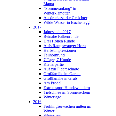
Mama
"Sommeranfang" in
Winterklamotten
Ausdrucksstarke Gesichter
Wilde Wasser in Buchenegg
2017
Jahresende 2017
Beinahe Falkenrunde
Drei Höhen Runde
Aufs Rangiswanger Horn
Herbstimpressionen
Fellhornrund
7 Tage, 7 Hunde
Kletterpartie
Auf zur Fiderescharte
Großfamilie im Garten
Großfamilie in Grub
Am Prodel
Extremsport Hundewandern
Tiefschnee im Sonnenschein
Wintertage
2016
Frühlingserwachen mitten im
Winter
Wintertage