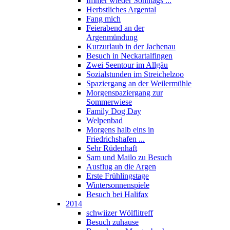
Immer wieder Sonntags ...
Herbstliches Argental
Fang mich
Feierabend an der
Argenmündung
Kurzurlaub in der Jachenau
Besuch in Neckartalfingen
Zwei Seentour im Allgäu
Sozialstunden im Streichelzoo
Spaziergang an der Weilermühle
Morgenspaziergang zur
Sommerwiese
Family Dog Day
Welpenbad
Morgens halb eins in
Friedrichshafen ...
Sehr Rüdenhaft
Sam und Mailo zu Besuch
Ausflug an die Argen
Erste Frühlingstage
Wintersonnenspiele
Besuch bei Halifax
2014
schwiizer Wölflitreff
Besuch zuhause