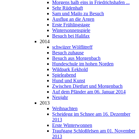
Morgens halb eins in Friedrichshafen ...
Sehr Rüdenhaft
Sam und Mailo zu Besuch
Ausflug an die Argen
Erste Frühlingstage
Wintersonnenspiele
Besuch bei Halifax
2014
schwiizer Wölflitreff
Besuch zuhause
Besuch aus Morgenbach
Hundeschule im hohen Norden
Wildpark Eekhold
Spieleabend
Hund und Kunst
Zwischen Dietfurt und Morgenbach
Auf dem Pfänder am 06. Januar 2014
Neujahr
2013
Weihnachten
Scheidegg im Schnee am 16. Dezember
2013
Erste Winterwonnen
Traufgang Schloßfelsen am 01. November
2013