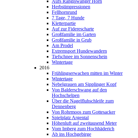
Aufs Rangiswanger Horn
Herbstimpressionen
Fellhornrund
7 Tage, 7 Hunde
Kletterpartie
Auf zur Fiderescharte
Großfamilie im Garten
Großfamilie in Grub
Am Prodel
Extremsport Hundewandern
Tiefschnee im Sonnenschein
Wintertage
2016
Frühlingserwachen mitten im Winter
Wintertage
Nebelgrauen am Sipplinger Kopf
Von Balderschwang auf den
Hochschelpen
Über die Nagelfluhschleife zum
Dennenberg
Von Rohrmoos zum Gottesacker
Spielplatz Argental
Höhenluft auf zweitausend Meter
Vom Imberg zum Hochhäderich
Ab ins Hochgebirge