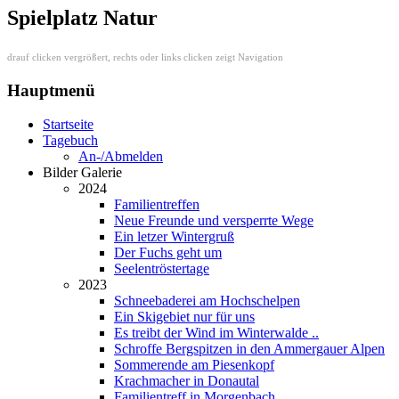
Spielplatz Natur
drauf clicken vergrößert, rechts oder links clicken zeigt Navigation
Hauptmenü
Startseite
Tagebuch
An-/Abmelden
Bilder Galerie
2024
Familientreffen
Neue Freunde und versperrte Wege
Ein letzer Wintergruß
Der Fuchs geht um
Seelentröstertage
2023
Schneebaderei am Hochschelpen
Ein Skigebiet nur für uns
Es treibt der Wind im Winterwalde ..
Schroffe Bergspitzen in den Ammergauer Alpen
Sommerende am Piesenkopf
Krachmacher in Donautal
Familientreff in Morgenbach