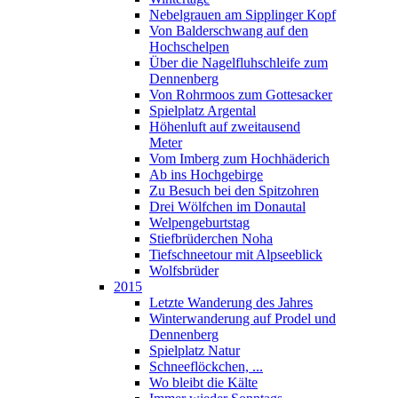
Nebelgrauen am Sipplinger Kopf
Von Balderschwang auf den
Hochschelpen
Über die Nagelfluhschleife zum
Dennenberg
Von Rohrmoos zum Gottesacker
Spielplatz Argental
Höhenluft auf zweitausend
Meter
Vom Imberg zum Hochhäderich
Ab ins Hochgebirge
Zu Besuch bei den Spitzohren
Drei Wölfchen im Donautal
Welpengeburtstag
Stiefbrüderchen Noha
Tiefschneetour mit Alpseeblick
Wolfsbrüder
2015
Letzte Wanderung des Jahres
Winterwanderung auf Prodel und
Dennenberg
Spielplatz Natur
Schneeflöckchen, ...
Wo bleibt die Kälte