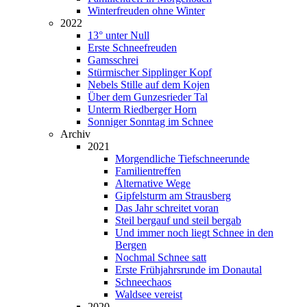
Winterfreuden ohne Winter
2022
13° unter Null
Erste Schneefreuden
Gamsschrei
Stürmischer Sipplinger Kopf
Nebels Stille auf dem Kojen
Über dem Gunzesrieder Tal
Unterm Riedberger Horn
Sonniger Sonntag im Schnee
Archiv
2021
Morgendliche Tiefschneerunde
Familientreffen
Alternative Wege
Gipfelsturm am Strausberg
Das Jahr schreitet voran
Steil bergauf und steil bergab
Und immer noch liegt Schnee in den
Bergen
Nochmal Schnee satt
Erste Frühjahrsrunde im Donautal
Schneechaos
Waldsee vereist
2020