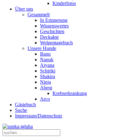
Kinderfotos
Über uns
Gesammelt
In Erinnerung
Wissenswertes
Geschichten
Deckakte
Welpentagebuch
Unsere Hunde
Banu
Nanuk
Aiyana
Schiriki
Shakira
Ninja
Abeni
Krebserkrankung
Arco
Gästebuch
Suche
Impressum/Datenschutz