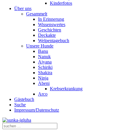
Kinderfotos
Über uns
Gesammelt
In Erinnerung
Wissenswertes
Geschichten
Deckakte
Welpentagebuch
Unsere Hunde
Banu
Nanuk
Aiyana
Schiriki
Shakira
Ninja
Abeni
Krebserkrankung
Arco
Gästebuch
Suche
Impressum/Datenschutz