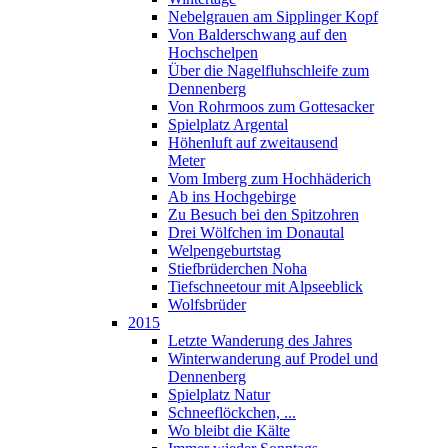
Nebelgrauen am Sipplinger Kopf
Von Balderschwang auf den
Hochschelpen
Über die Nagelfluhschleife zum
Dennenberg
Von Rohrmoos zum Gottesacker
Spielplatz Argental
Höhenluft auf zweitausend
Meter
Vom Imberg zum Hochhäderich
Ab ins Hochgebirge
Zu Besuch bei den Spitzohren
Drei Wölfchen im Donautal
Welpengeburtstag
Stiefbrüderchen Noha
Tiefschneetour mit Alpseeblick
Wolfsbrüder
2015
Letzte Wanderung des Jahres
Winterwanderung auf Prodel und
Dennenberg
Spielplatz Natur
Schneeflöckchen, ...
Wo bleibt die Kälte