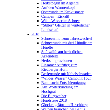
Herbstbegin im Argental
Auf den Wannenkopf
Osterrunde im Krokusmeer
Campen - Eiskalt!
Wilde Wasser im Schnee
"Stilles" Gleiten in winterlicher
Landschaft
2018
Schneearmut zum Jahreswechsel
Schneerunde mit drei Hündle am
Hündle
Sofawölfe am herbstlichen
Argendelta
Herbstimpressionen
Einsamer Aufstieg zum
Riedberger Horn
Beslerrunde mit Nebelschwaden
"Wildes Wasser" Camping Tour
Banu sucht Entschleunigung
Auf Wolferkundung am
Hochgrat
Die Burgweiber
Hundstage 2018
Glockengeläut am Hirschberg
Welpen besuchen bei Banus