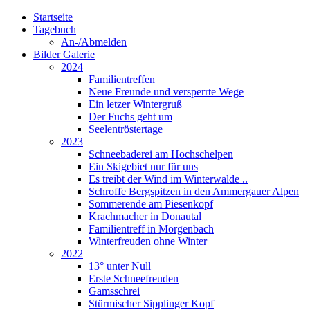
Startseite
Tagebuch
An-/Abmelden
Bilder Galerie
2024
Familientreffen
Neue Freunde und versperrte Wege
Ein letzer Wintergruß
Der Fuchs geht um
Seelentröstertage
2023
Schneebaderei am Hochschelpen
Ein Skigebiet nur für uns
Es treibt der Wind im Winterwalde ..
Schroffe Bergspitzen in den Ammergauer Alpen
Sommerende am Piesenkopf
Krachmacher in Donautal
Familientreff in Morgenbach
Winterfreuden ohne Winter
2022
13° unter Null
Erste Schneefreuden
Gamsschrei
Stürmischer Sipplinger Kopf