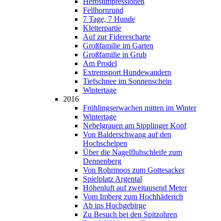
Herbstimpressionen
Fellhornrund
7 Tage, 7 Hunde
Kletterpartie
Auf zur Fiderescharte
Großfamilie im Garten
Großfamilie in Grub
Am Prodel
Extremsport Hundewandern
Tiefschnee im Sonnenschein
Wintertage
2016
Frühlingserwachen mitten im Winter
Wintertage
Nebelgrauen am Sipplinger Kopf
Von Balderschwang auf den
Hochschelpen
Über die Nagelfluhschleife zum
Dennenberg
Von Rohrmoos zum Gottesacker
Spielplatz Argental
Höhenluft auf zweitausend Meter
Vom Imberg zum Hochhäderich
Ab ins Hochgebirge
Zu Besuch bei den Spitzohren