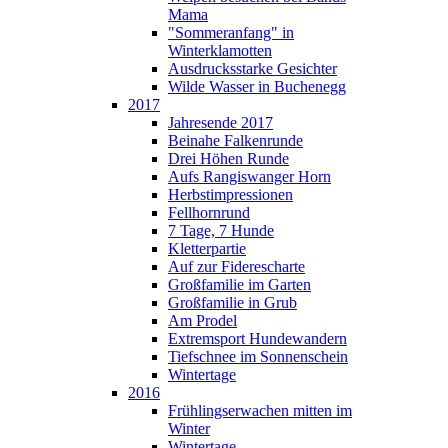
Mama
"Sommeranfang" in
Winterklamotten
Ausdrucksstarke Gesichter
Wilde Wasser in Buchenegg
2017
Jahresende 2017
Beinahe Falkenrunde
Drei Höhen Runde
Aufs Rangiswanger Horn
Herbstimpressionen
Fellhornrund
7 Tage, 7 Hunde
Kletterpartie
Auf zur Fiderescharte
Großfamilie im Garten
Großfamilie in Grub
Am Prodel
Extremsport Hundewandern
Tiefschnee im Sonnenschein
Wintertage
2016
Frühlingserwachen mitten im
Winter
Wintertage