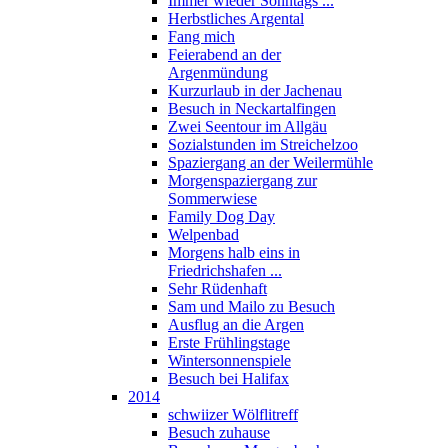
Immer wieder Sonntags ...
Herbstliches Argental
Fang mich
Feierabend an der
Argenmündung
Kurzurlaub in der Jachenau
Besuch in Neckartalfingen
Zwei Seentour im Allgäu
Sozialstunden im Streichelzoo
Spaziergang an der Weilermühle
Morgenspaziergang zur
Sommerwiese
Family Dog Day
Welpenbad
Morgens halb eins in
Friedrichshafen ...
Sehr Rüdenhaft
Sam und Mailo zu Besuch
Ausflug an die Argen
Erste Frühlingstage
Wintersonnenspiele
Besuch bei Halifax
2014
schwiizer Wölflitreff
Besuch zuhause