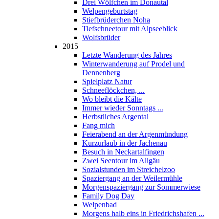
Drei Wölfchen im Donautal
Welpengeburtstag
Stiefbrüderchen Noha
Tiefschneetour mit Alpseeblick
Wolfsbrüder
2015
Letzte Wanderung des Jahres
Winterwanderung auf Prodel und
Dennenberg
Spielplatz Natur
Schneeflöckchen, ...
Wo bleibt die Kälte
Immer wieder Sonntags ...
Herbstliches Argental
Fang mich
Feierabend an der Argenmündung
Kurzurlaub in der Jachenau
Besuch in Neckartalfingen
Zwei Seentour im Allgäu
Sozialstunden im Streichelzoo
Spaziergang an der Weilermühle
Morgenspaziergang zur Sommerwiese
Family Dog Day
Welpenbad
Morgens halb eins in Friedrichshafen ...