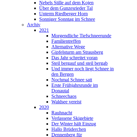
Nebels Stille auf dem Kojen
Über dem Gunzesrieder Tal
Unterm Riedberger Horn
Sonniger Sonntag im Schnee
Archiv
2021
Morgendliche Tiefschneerunde
Familientreffen
Alternative Wege
Gipfelsturm am Strausberg
Das Jahr schreitet voran
Steil bergauf und steil bergab
Und immer noch liegt Schnee in
den Bergen
Nochmal Schnee satt
Erste Frühjahrsrunde im
Donautal
Schneechaos
Waldsee vereist
2020
Rauhnacht
Verlassene Skigebiete
Der Winter hält Einzug
Hallo Brüderchen
Dennenberg für