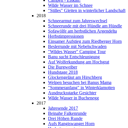
Campen - Eiskalt!
Wilde Wasser im Schnee
"Stilles" Gleiten in winterlicher Landschaft
2018
Schneearmut zum Jahreswechsel
Schneerunde mit drei Hündle am Hündle
Sofawölfe am herbstlichen Argendelta
Herbstimpressionen
Einsamer Aufstieg zum Riedberger Horn
Beslerrunde mit Nebelschwaden
"Wildes Wasser" Camping Tour
Banu sucht Entschleunigung
Auf Wolferkundung am Hochgrat
Die Burgweiber
Hundstage 2018
Glockengeläut am Hirschberg
Welpen besuchen bei Banus Mama
"Sommeranfang" in Winterklamotten
Ausdrucksstarke Gesichter
Wilde Wasser in Buchenegg
2017
Jahresende 2017
Beinahe Falkenrunde
Drei Höhen Runde
Aufs Rangiswanger Horn